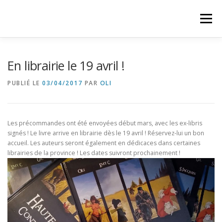
Aller
au
Menu
contenu
HAUTES-FAGNES – CONTES ET LÉGENDES
En librairie le 19 avril !
PUBLIÉ LE
03/04/2017
PAR
OLI
Les précommandes ont été envoyées début mars, avec les ex-libris
signés ! Le livre arrive en librairie dès le 19 avril ! Réservez-lui un bon
accueil. Les auteurs seront également en dédicaces dans certaines
librairies de la province ! Les dates suivront prochainement !