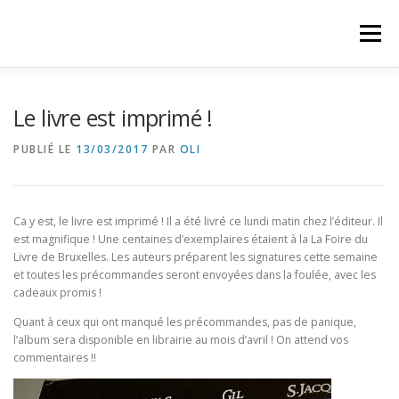
Aller
au
Menu
contenu
HAUTES-FAGNES – CONTES ET LÉGENDES
Le livre est imprimé !
PUBLIÉ LE
13/03/2017
PAR
OLI
Ca y est, le livre est imprimé ! Il a été livré ce lundi matin chez l’éditeur. Il
est magnifique ! Une centaines d’exemplaires étaient à la La Foire du
Livre de Bruxelles. Les auteurs préparent les signatures cette semaine
et toutes les précommandes seront envoyées dans la foulée, avec les
cadeaux promis !
Quant à ceux qui ont manqué les précommandes, pas de panique,
l’album sera disponible en librairie au mois d’avril ! On attend vos
commentaires !!