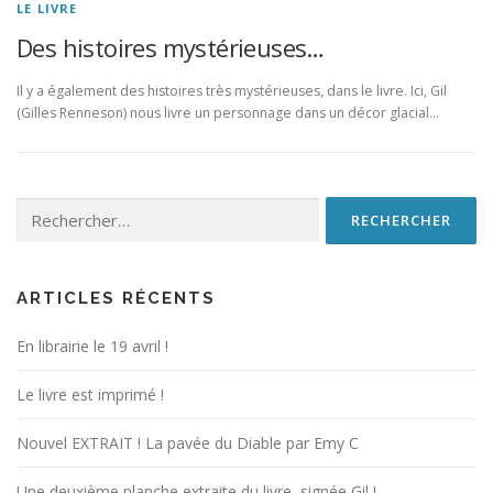
LE LIVRE
Des histoires mystérieuses…
Il y a également des histoires très mystérieuses, dans le livre. Ici, Gil
(Gilles Renneson) nous livre un personnage dans un décor glacial…
Rechercher :
ARTICLES RÉCENTS
En librairie le 19 avril !
Le livre est imprimé !
Nouvel EXTRAIT ! La pavée du Diable par Emy C
Une deuxième planche extraite du livre, signée Gil !